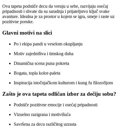
Ova tapeta podstiče decu da veruju u sebe, razvijaju osećaj
pripadnosti i shvate da su saradnja i prijateljstvo ključ svake
avanture. Idealna je za prostor u kojem se igra, smeje i raste uz
pozitivne poruke.
Glavni motivi na slici
Po i ekipa pandi u veselom okupljanju
Motiv zajedništva i timskog duha
Dinamična scena puna pokreta
Bogata, topla kolor-paleta
Inspiracija istočnjačkom kulturom i kung fu filozofijom
Zašto je ova tapeta odličan izbor za dečiju sobu?
Podstiče pozitivne emocije i osećaj pripadnosti
Vizuelno razigrana i motivišuća
Savršena za decu različitog uzrasta