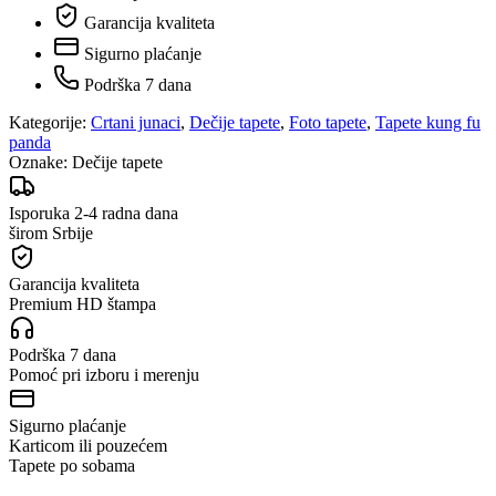
Garancija kvaliteta
Sigurno plaćanje
Podrška 7 dana
Kategorije:
Crtani junaci
,
Dečije tapete
,
Foto tapete
,
Tapete kung fu
panda
Oznake:
Dečije tapete
Isporuka 2-4 radna dana
širom Srbije
Garancija kvaliteta
Premium HD štampa
Podrška 7 dana
Pomoć pri izboru i merenju
Sigurno plaćanje
Karticom ili pouzećem
Tapete po sobama