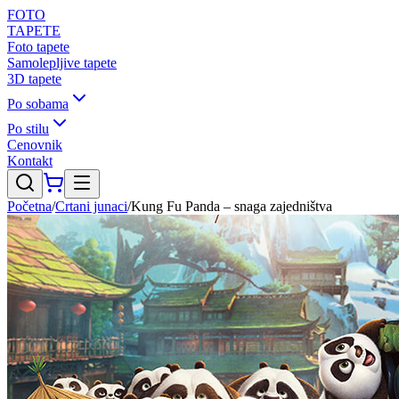
FOTO
TAPETE
Foto tapete
Samolepljive tapete
3D tapete
Po sobama
Po stilu
Cenovnik
Kontakt
Početna
/
Crtani junaci
/
Kung Fu Panda – snaga zajedništva