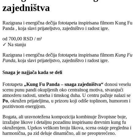
zajedništva
Razigrana i energična dečija fototapeta inspirisana filmom Kung Fu
Panda , koja slavi prijateljstvo, zajedništvo i radost igre.
od
700,00 RSD
/ m²
✓ Na stanju
Razigrana i energična dečija fototapeta inspirisana filmom
Kung Fu
Panda
, koja slavi prijateljstvo, zajedništvo i radost igre.
Snaga je najjača kada se deli
Fototapeta
„Kung Fu Panda – snaga zajedništva“
donosi veselu
scenu punu pandi okupljenih oko centralnog motiva, stvarajući
atmosferu radosti, smeha i timskog duha. U centru pažnje nalazi se
Po
, okružen prijateljima, u prizoru koji odiše toplinom, humorom i
pozitivnom energijom.
Bogata, ali uravnotežena kompozicija kombinuje živopisne boje,
izražajne likove i detaljnu pozadinu inspirisanu drevnim kung fu
okruženjem. Uprkos velikom broju likova, scena ostaje pregledna i
harmonična, pa zid deluje dinamično, ali ne preopterećeno.