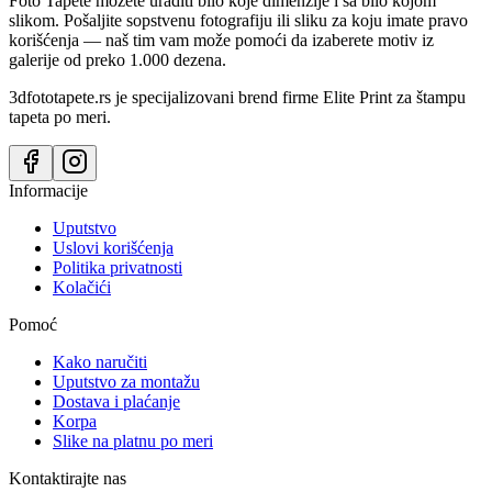
Foto Tapete možete uraditi bilo koje dimenzije i sa bilo kojom
slikom. Pošaljite sopstvenu fotografiju ili sliku za koju imate pravo
korišćenja — naš tim vam može pomoći da izaberete motiv iz
galerije od preko 1.000 dezena.
3dfototapete.rs je specijalizovani brend firme Elite Print za štampu
tapeta po meri.
Informacije
Uputstvo
Uslovi korišćenja
Politika privatnosti
Kolačići
Pomoć
Kako naručiti
Uputstvo za montažu
Dostava i plaćanje
Korpa
Slike na platnu po meri
Kontaktirajte nas