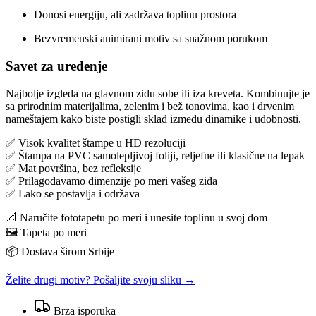
Donosi energiju, ali zadržava toplinu prostora
Bezvremenski animirani motiv sa snažnom porukom
Savet za uređenje
Najbolje izgleda na glavnom zidu sobe ili iza kreveta. Kombinujte je
sa prirodnim materijalima, zelenim i bež tonovima, kao i drvenim
nameštajem kako biste postigli sklad između dinamike i udobnosti.
✅ Visok kvalitet štampe u HD rezoluciji
✅ Štampa na PVC samolepljivoj foliji, reljefne ili klasične na lepak
✅ Mat površina, bez refleksije
✅ Prilagođavamo dimenzije po meri vašeg zida
✅ Lako se postavlja i održava
📐 Naručite fototapetu po meri i unesite toplinu u svoj dom
🖼️ Tapeta po meri
📦 Dostava širom Srbije
Želite drugi motiv? Pošaljite svoju sliku →
Brza isporuka