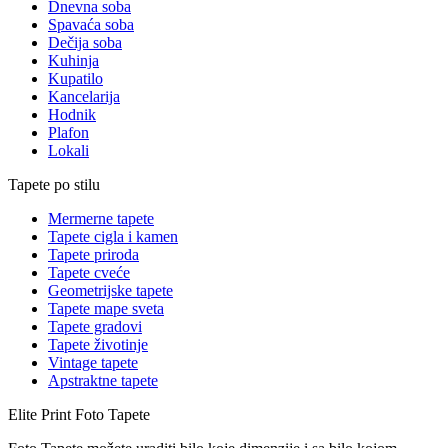
Dnevna soba
Spavaća soba
Dečija soba
Kuhinja
Kupatilo
Kancelarija
Hodnik
Plafon
Lokali
Tapete po stilu
Mermerne tapete
Tapete cigla i kamen
Tapete priroda
Tapete cveće
Geometrijske tapete
Tapete mape sveta
Tapete gradovi
Tapete životinje
Vintage tapete
Apstraktne tapete
Elite Print
Foto Tapete