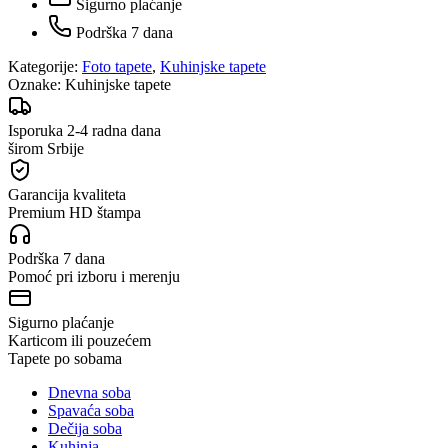
Sigurno plaćanje
Podrška 7 dana
Kategorije:
Foto tapete
,
Kuhinjske tapete
Oznake:
Kuhinjske tapete
Isporuka 2-4 radna dana
širom Srbije
Garancija kvaliteta
Premium HD štampa
Podrška 7 dana
Pomoć pri izboru i merenju
Sigurno plaćanje
Karticom ili pouzećem
Tapete po sobama
Dnevna soba
Spavaća soba
Dečija soba
Kuhinja