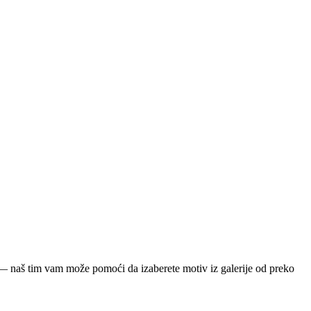
ja — naš tim vam može pomoći da izaberete motiv iz galerije od preko