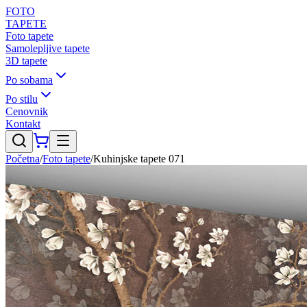
FOTO
TAPETE
Foto tapete
Samolepljive tapete
3D tapete
Po sobama
Po stilu
Cenovnik
Kontakt
Početna
/
Foto tapete
/
Kuhinjske tapete 071