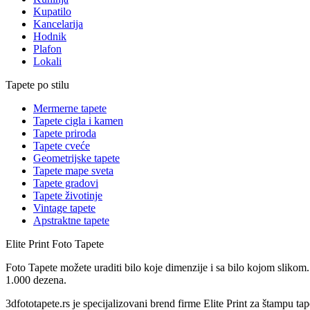
Kupatilo
Kancelarija
Hodnik
Plafon
Lokali
Tapete po stilu
Mermerne tapete
Tapete cigla i kamen
Tapete priroda
Tapete cveće
Geometrijske tapete
Tapete mape sveta
Tapete gradovi
Tapete životinje
Vintage tapete
Apstraktne tapete
Elite Print
Foto Tapete
Foto Tapete možete uraditi bilo koje dimenzije i sa bilo kojom slikom.
1.000 dezena.
3dfototapete.rs je specijalizovani brend firme Elite Print za štampu tap