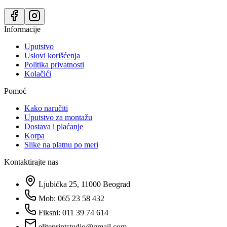
Informacije
Uputstvo
Uslovi korišćenja
Politika privatnosti
Kolačići
Pomoć
Kako naručiti
Uputstvo za montažu
Dostava i plaćanje
Korpa
Slike na platnu po meri
Kontaktirajte nas
Ljubićka 25, 11000 Beograd
Mob: 065 23 58 432
Fiksni: 011 39 74 614
eliteprintstudio@gmail.com