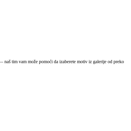
ja — naš tim vam može pomoći da izaberete motiv iz galerije od preko