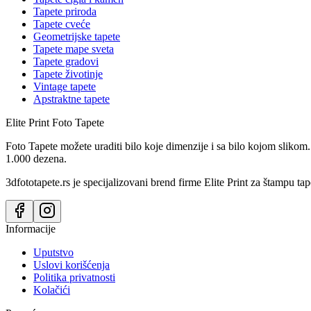
Tapete priroda
Tapete cveće
Geometrijske tapete
Tapete mape sveta
Tapete gradovi
Tapete životinje
Vintage tapete
Apstraktne tapete
Elite Print
Foto Tapete
Foto Tapete možete uraditi bilo koje dimenzije i sa bilo kojom slikom.
1.000 dezena.
3dfototapete.rs je specijalizovani brend firme Elite Print za štampu tap
Informacije
Uputstvo
Uslovi korišćenja
Politika privatnosti
Kolačići