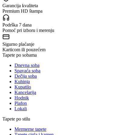
Garancija kvaliteta
Premium HD štampa
Podrška 7 dana
Pomoć pri izboru i merenju
Sigurno plaćanje
Karticom ili pouzećem
Tapete po sobama
Dnevna soba
Spavaća soba
Dečija soba
Kuhinja
Kupatilo
Kancelarija
Hodnik
Plafon
Lokali
Tapete po stilu
Mermerne tapete
Tapete cigla i kamen