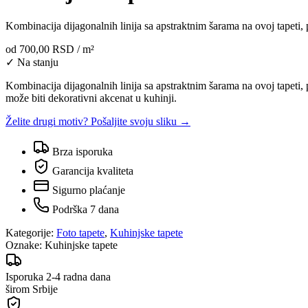
Kombinacija dijagonalnih linija sa apstraktnim šarama na ovoj tapeti,
od
700,00 RSD
/ m²
✓ Na stanju
Kombinacija dijagonalnih linija sa apstraktnim šarama na ovoj tapeti, 
može biti dekorativni akcenat u kuhinji.
Želite drugi motiv? Pošaljite svoju sliku →
Brza isporuka
Garancija kvaliteta
Sigurno plaćanje
Podrška 7 dana
Kategorije:
Foto tapete
,
Kuhinjske tapete
Oznake:
Kuhinjske tapete
Isporuka 2-4 radna dana
širom Srbije