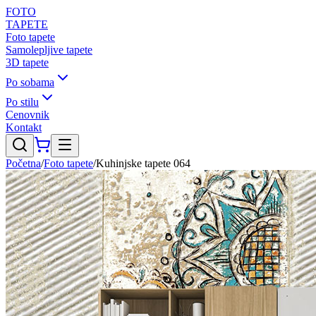
FOTO
TAPETE
Foto tapete
Samolepljive tapete
3D tapete
Po sobama
Po stilu
Cenovnik
Kontakt
Početna
/
Foto tapete
/
Kuhinjske tapete 064