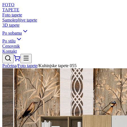
FOTO
TAPETE
Foto tapete
Samolepljive tapete
3D tapete
Po sobama
Po stilu
Cenovnik
Kontakt
Početna
/
Foto tapete
/
Kuhinjske tapete 055