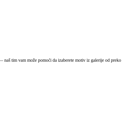
ja — naš tim vam može pomoći da izaberete motiv iz galerije od preko