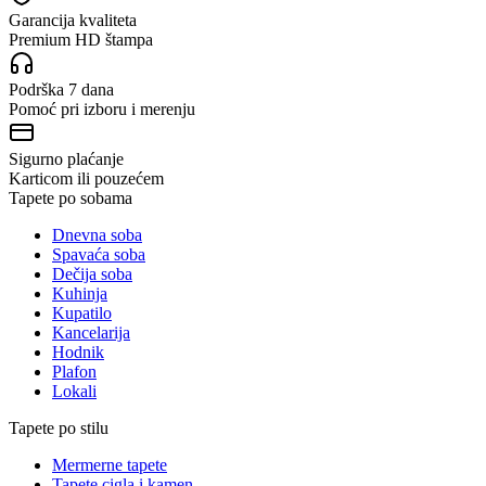
Garancija kvaliteta
Premium HD štampa
Podrška 7 dana
Pomoć pri izboru i merenju
Sigurno plaćanje
Karticom ili pouzećem
Tapete po sobama
Dnevna soba
Spavaća soba
Dečija soba
Kuhinja
Kupatilo
Kancelarija
Hodnik
Plafon
Lokali
Tapete po stilu
Mermerne tapete
Tapete cigla i kamen