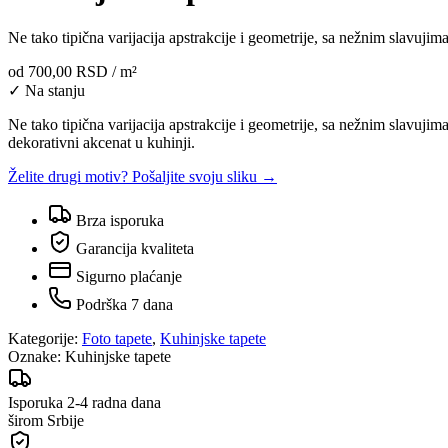
Ne tako tipična varijacija apstrakcije i geometrije, sa nežnim slavujim
od
700,00 RSD
/ m²
✓ Na stanju
Ne tako tipična varijacija apstrakcije i geometrije, sa nežnim slavujim
dekorativni akcenat u kuhinji.
Želite drugi motiv? Pošaljite svoju sliku →
Brza isporuka
Garancija kvaliteta
Sigurno plaćanje
Podrška 7 dana
Kategorije:
Foto tapete
,
Kuhinjske tapete
Oznake:
Kuhinjske tapete
Isporuka 2-4 radna dana
širom Srbije