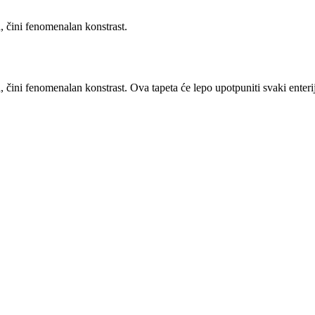
a, čini fenomenalan konstrast.
a, čini fenomenalan konstrast. Ova tapeta će lepo upotpuniti svaki enteri