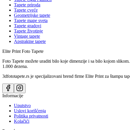
Tapete priroda
Tapete cveće
Geometrijske tapete
Tapete mape sveta
Tapete gradovi
Tapete životinje
Vintage tapete
Apstraktne tapete
Elite Print
Foto Tapete
Foto Tapete možete uraditi bilo koje dimenzije i sa bilo kojom slikom.
1.000 dezena.
3dfototapete.rs je specijalizovani brend firme Elite Print za štampu tap
Informacije
Uputstvo
Uslovi korišćenja
Politika privatnosti
Kolačići