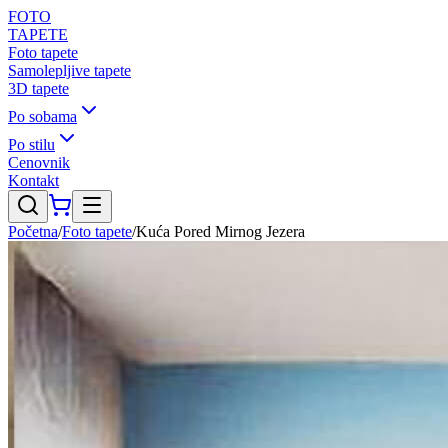
FOTO
TAPETE
Foto tapete
Samolepljive tapete
3D tapete
Po sobama
Po stilu
Cenovnik
Kontakt
Početna
/
Foto tapete
/
Kuća Pored Mirnog Jezera