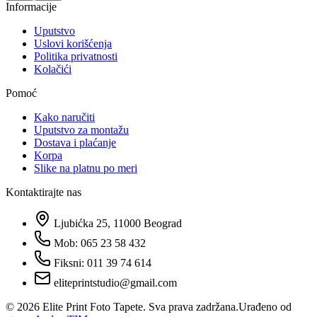
Informacije
Uputstvo
Uslovi korišćenja
Politika privatnosti
Kolačići
Pomoć
Kako naručiti
Uputstvo za montažu
Dostava i plaćanje
Korpa
Slike na platnu po meri
Kontaktirajte nas
Ljubićka 25, 11000 Beograd
Mob: 065 23 58 432
Fiksni: 011 39 74 614
eliteprintstudio@gmail.com
©
2026
Elite Print Foto Tapete. Sva prava zadržana.
Urađeno od