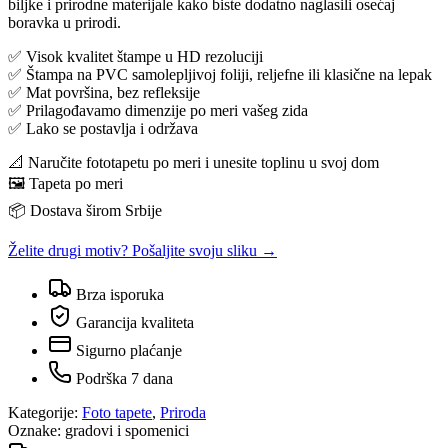
biljke i prirodne materijale kako biste dodatno naglasili osećaj
boravka u prirodi.
✅ Visok kvalitet štampe u HD rezoluciji
✅ Štampa na PVC samolepljivoj foliji, reljefne ili klasične na lepak
✅ Mat površina, bez refleksije
✅ Prilagođavamo dimenzije po meri vašeg zida
✅ Lako se postavlja i održava
📐 Naručite fototapetu po meri i unesite toplinu u svoj dom
🖼️ Tapeta po meri
📦 Dostava širom Srbije
Želite drugi motiv? Pošaljite svoju sliku →
Brza isporuka
Garancija kvaliteta
Sigurno plaćanje
Podrška 7 dana
Kategorije:
Foto tapete
,
Priroda
Oznake:
gradovi i spomenici