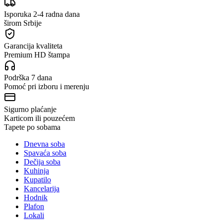
Isporuka 2-4 radna dana
širom Srbije
Garancija kvaliteta
Premium HD štampa
Podrška 7 dana
Pomoć pri izboru i merenju
Sigurno plaćanje
Karticom ili pouzećem
Tapete po sobama
Dnevna soba
Spavaća soba
Dečija soba
Kuhinja
Kupatilo
Kancelarija
Hodnik
Plafon
Lokali