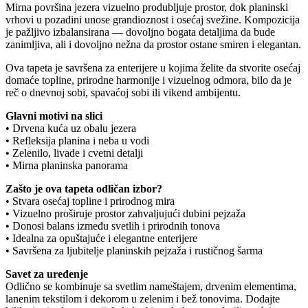
Mirna površina jezera vizuelno produbljuje prostor, dok planinski
vrhovi u pozadini unose grandioznost i osećaj svežine. Kompozicija
je pažljivo izbalansirana — dovoljno bogata detaljima da bude
zanimljiva, ali i dovoljno nežna da prostor ostane smiren i elegantan.
Ova tapeta je savršena za enterijere u kojima želite da stvorite osećaj
domaće topline, prirodne harmonije i vizuelnog odmora, bilo da je
reč o dnevnoj sobi, spavaćoj sobi ili vikend ambijentu.
Glavni motivi na slici
• Drvena kuća uz obalu jezera
• Refleksija planina i neba u vodi
• Zelenilo, livade i cvetni detalji
• Mirna planinska panorama
Zašto je ova tapeta odličan izbor?
• Stvara osećaj topline i prirodnog mira
• Vizuelno proširuje prostor zahvaljujući dubini pejzaža
• Donosi balans između svetlih i prirodnih tonova
• Idealna za opuštajuće i elegantne enterijere
• Savršena za ljubitelje planinskih pejzaža i rustičnog šarma
Savet za uređenje
Odlično se kombinuje sa svetlim nameštajem, drvenim elementima,
lanenim tekstilom i dekorom u zelenim i bež tonovima. Dodajte