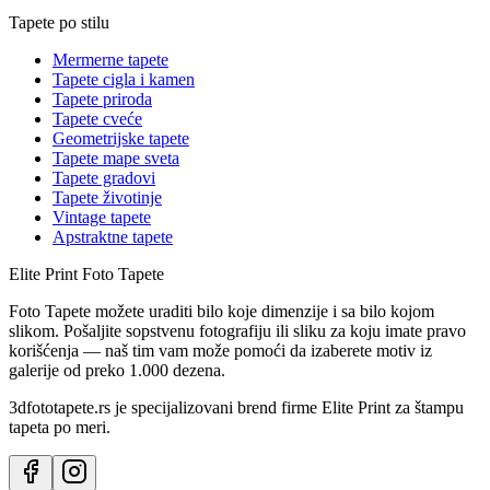
Tapete po stilu
Mermerne tapete
Tapete cigla i kamen
Tapete priroda
Tapete cveće
Geometrijske tapete
Tapete mape sveta
Tapete gradovi
Tapete životinje
Vintage tapete
Apstraktne tapete
Elite Print
Foto Tapete
Foto Tapete možete uraditi bilo koje dimenzije i sa bilo kojom
slikom. Pošaljite sopstvenu fotografiju ili sliku za koju imate pravo
korišćenja — naš tim vam može pomoći da izaberete motiv iz
galerije od preko 1.000 dezena.
3dfototapete.rs je specijalizovani brend firme Elite Print za štampu
tapeta po meri.