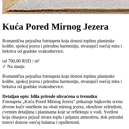
Kuća Pored Mirnog Jezera
Romantična pejzažna fototapeta koja donosi toplinu planinske
kolibe, spokoj jezera i prirodnu harmoniju, stvarajući osećaj mira i
bekstva od gradske svakodnevice.
od
700,00 RSD
/ m²
✓ Na stanju
Romantična pejzažna fototapeta koja donosi toplinu planinske
kolibe, spokoj jezera i prirodnu harmoniju, stvarajući osećaj mira i
bekstva od gradske svakodnevice.
Detaljan opis: Idila prirode uhvaćena u trenutku
Fototapeta „Kuća Pored Mirnog Jezera“ prikazuje bajkovitu scenu
drvene kuće smeštene na obali mirnog jezera, okružene zelenilom,
cvetnim detaljima i planinama koje se reflektuju u vodi. Svetlost
koja obasjava pejzaž stvara toplu i prijatnu atmosferu, dok prirodni
tonovi donose osećaj balansa i opuštenosti.