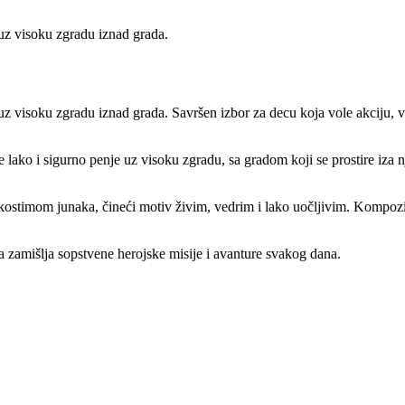
 uz visoku zgradu iznad grada.
uz visoku zgradu iznad grada. Savršen izbor za decu koja vole akciju, vi
 lako i sigurno penje uz visoku zgradu, sa gradom koji se prostire iza n
kostimom junaka, čineći motiv živim, vedrim i lako uočljivim. Kompozic
da zamišlja sopstvene herojske misije i avanture svakog dana.