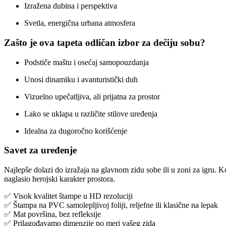
Izražena dubina i perspektiva
Svetla, energična urbana atmosfera
Zašto je ova tapeta odličan izbor za dečiju sobu?
Podstiče maštu i osećaj samopouzdanja
Unosi dinamiku i avanturistički duh
Vizuelno upečatljiva, ali prijatna za prostor
Lako se uklapa u različite stilove uređenja
Idealna za dugoročno korišćenje
Savet za uređenje
Najlepše dolazi do izražaja na glavnom zidu sobe ili u zoni za igru. K
naglasio herojski karakter prostora.
✅ Visok kvalitet štampe u HD rezoluciji
✅ Štampa na PVC samolepljivoj foliji, reljefne ili klasične na lepak
✅ Mat površina, bez refleksije
✅ Prilagođavamo dimenzije po meri vašeg zida