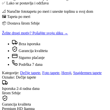
✅ Lako se postavlja i održava
📐 Naručite fototapetu po meri i unesite toplinu u svoj dom
🖼️ Tapeta po meri
📦 Dostava širom Srbije
Želite drugi motiv? Pošaljite svoju sliku →
Brza isporuka
Garancija kvaliteta
Sigurno plaćanje
Podrška 7 dana
Kategorije:
Dečije tapete
,
Foto tapete
,
Heroji
,
Spajdermen tapete
Oznake:
Dečije tapete
Isporuka 2-4 radna dana
širom Srbije
Garancija kvaliteta
Premium HD štampa