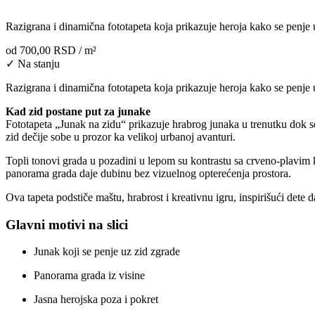
Razigrana i dinamična fototapeta koja prikazuje heroja kako se penje
od
700,00 RSD
/ m²
✓ Na stanju
Razigrana i dinamična fototapeta koja prikazuje heroja kako se penje 
Kad zid postane put za junake
Fototapeta „Junak na zidu“ prikazuje hrabrog junaka u trenutku dok se
zid dečije sobe u prozor ka velikoj urbanoj avanturi.
Topli tonovi grada u pozadini u lepom su kontrastu sa crveno-plavim 
panorama grada daje dubinu bez vizuelnog opterećenja prostora.
Ova tapeta podstiče maštu, hrabrost i kreativnu igru, inspirišući dete 
Glavni motivi na slici
Junak koji se penje uz zid zgrade
Panorama grada iz visine
Jasna herojska poza i pokret