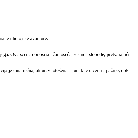
sine i herojske avanture.
jega. Ova scena donosi snažan osećaj visine i slobode, pretvarajući
ija je dinamična, ali uravnotežena – junak je u centru pažnje, dok