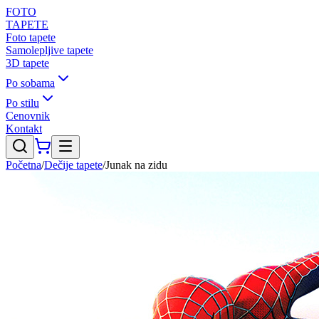
FOTO
TAPETE
Foto tapete
Samolepljive tapete
3D tapete
Po sobama
Po stilu
Cenovnik
Kontakt
Početna
/
Dečije tapete
/
Junak na zidu