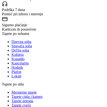
Podrška 7 dana
Pomoć pri izboru i merenju
Sigurno plaćanje
Karticom ili pouzećem
Tapete po sobama
Dnevna soba
Spavaća soba
Dečija soba
Kuhinja
Kupatilo
Kancelarija
Hodnik
Plafon
Lokali
Tapete po stilu
Mermerne tapete
Tapete cigla i kamen
Tapete priroda
Tapete cveće