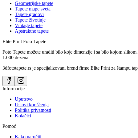
Geometrijske tapete
Tapete mape sveta
Tapete gradovi
Tapete životinje
Vintage tapete
Apstraktne tapete
Elite Print
Foto Tapete
Foto Tapete možete uraditi bilo koje dimenzije i sa bilo kojom slikom.
1.000 dezena.
3dfototapete.rs je specijalizovani brend firme Elite Print za štampu tap
Informacije
Uputstvo
Uslovi korišćenja
Politika privatnosti
Kolačići
Pomoć
Kako naručiti