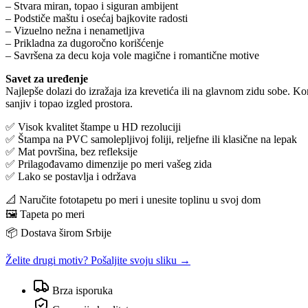
– Stvara miran, topao i siguran ambijent
– Podstiče maštu i osećaj bajkovite radosti
– Vizuelno nežna i nenametljiva
– Prikladna za dugoročno korišćenje
– Savršena za decu koja vole magične i romantične motive
Savet za uređenje
Najlepše dolazi do izražaja iza krevetića ili na glavnom zidu sobe. K
sanjiv i topao izgled prostora.
✅ Visok kvalitet štampe u HD rezoluciji
✅ Štampa na PVC samolepljivoj foliji, reljefne ili klasične na lepak
✅ Mat površina, bez refleksije
✅ Prilagođavamo dimenzije po meri vašeg zida
✅ Lako se postavlja i održava
📐 Naručite fototapetu po meri i unesite toplinu u svoj dom
🖼️ Tapeta po meri
📦 Dostava širom Srbije
Želite drugi motiv? Pošaljite svoju sliku →
Brza isporuka