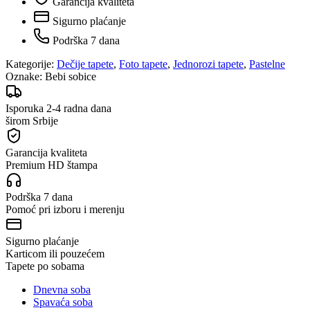
Garancija kvaliteta
Sigurno plaćanje
Podrška 7 dana
Kategorije:
Dečije tapete
,
Foto tapete
,
Jednorozi tapete
,
Pastelne
Oznake:
Bebi sobice
Isporuka 2-4 radna dana
širom Srbije
Garancija kvaliteta
Premium HD štampa
Podrška 7 dana
Pomoć pri izboru i merenju
Sigurno plaćanje
Karticom ili pouzećem
Tapete po sobama
Dnevna soba
Spavaća soba