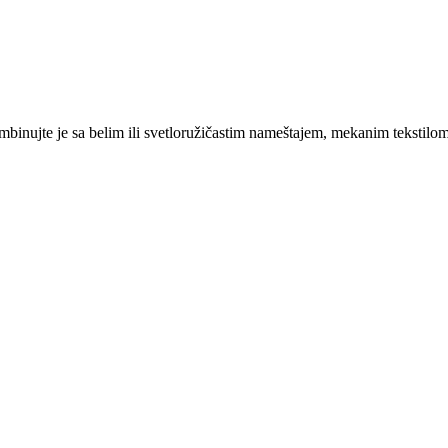
ombinujte je sa belim ili svetloružičastim nameštajem, mekanim tekstilo