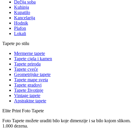
Dečija soba
Kuhinja
Kupatilo
Kancelarija
Hodnik
Plafon
Lokali
Tapete po stilu
Mermerne tapete
Tapete cigla i kamen
Tapete priroda
Tapete cveće
Geometrijske tapete
Tapete mape sveta
Tapete gradovi
Tapete životinje
Vintage tapete
Apstraktne tapete
Elite Print
Foto Tapete
Foto Tapete možete uraditi bilo koje dimenzije i sa bilo kojom slikom.
1.000 dezena.