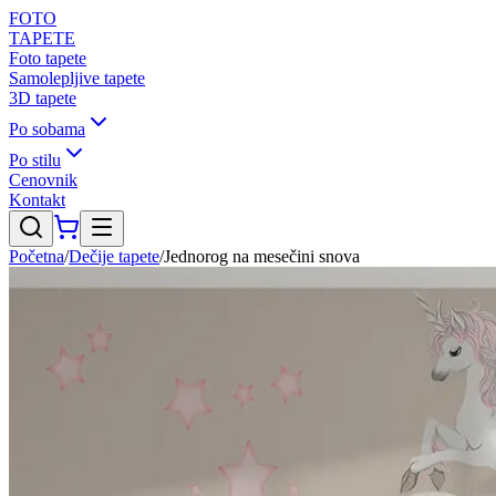
FOTO
TAPETE
Foto tapete
Samolepljive tapete
3D tapete
Po sobama
Po stilu
Cenovnik
Kontakt
Početna
/
Dečije tapete
/
Jednorog na mesečini snova