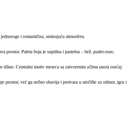
, jednoroge i romantičnu, umirujuću atmosferu.
prostor. Paleta boja je suptilna i pastelna – bež, puder-roze,
ite tišine. Centralni motiv meseca sa zatvorenim očima unosi osećaj
je prostor, već ga nežno obavija i pretvara u utočište za odmor, igru i