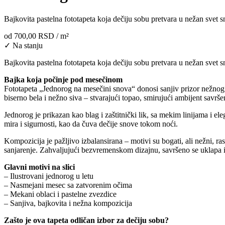
Bajkovita pastelna fototapeta koja dečiju sobu pretvara u nežan svet s
od
700,00 RSD
/ m²
✓ Na stanju
Bajkovita pastelna fototapeta koja dečiju sobu pretvara u nežan svet 
Bajka koja počinje pod mesečinom
Fototapeta „Jednorog na mesečini snova“ donosi sanjiv prizor nežnog j
biserno bela i nežno siva – stvarajući topao, smirujući ambijent savrše
Jednorog je prikazan kao blag i zaštitnički lik, sa mekim linijama i e
mira i sigurnosti, kao da čuva dečije snove tokom noći.
Kompozicija je pažljivo izbalansirana – motivi su bogati, ali nežni, ra
sanjarenje. Zahvaljujući bezvremenskom dizajnu, savršeno se uklapa i u
Glavni motivi na slici
– Ilustrovani jednorog u letu
– Nasmejani mesec sa zatvorenim očima
– Mekani oblaci i pastelne zvezdice
– Sanjiva, bajkovita i nežna kompozicija
Zašto je ova tapeta odličan izbor za dečiju sobu?