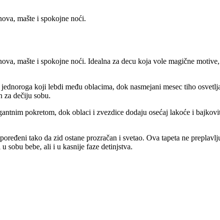
nova, mašte i spokojne noći.
snova, mašte i spokojne noći. Idealna za decu koja vole magične motive
ednoroga koji lebdi među oblacima, dok nasmejani mesec tiho osvetljava 
n za dečiju sobu.
legantnim pokretom, dok oblaci i zvezdice dodaju osećaj lakoće i bajkov
spoređeni tako da zid ostane prozračan i svetao. Ova tapeta ne preplavlju
 sobu bebe, ali i u kasnije faze detinjstva.