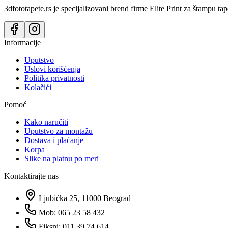
3dfototapete.rs je specijalizovani brend firme Elite Print za štampu tap
Informacije
Uputstvo
Uslovi korišćenja
Politika privatnosti
Kolačići
Pomoć
Kako naručiti
Uputstvo za montažu
Dostava i plaćanje
Korpa
Slike na platnu po meri
Kontaktirajte nas
Ljubićka 25, 11000 Beograd
Mob: 065 23 58 432
Fiksni: 011 39 74 614