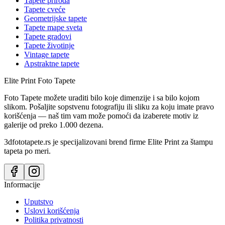
Tapete priroda
Tapete cveće
Geometrijske tapete
Tapete mape sveta
Tapete gradovi
Tapete životinje
Vintage tapete
Apstraktne tapete
Elite Print
Foto Tapete
Foto Tapete možete uraditi bilo koje dimenzije i sa bilo kojom
slikom. Pošaljite sopstvenu fotografiju ili sliku za koju imate pravo
korišćenja — naš tim vam može pomoći da izaberete motiv iz
galerije od preko 1.000 dezena.
3dfototapete.rs je specijalizovani brend firme Elite Print za štampu
tapeta po meri.
Informacije
Uputstvo
Uslovi korišćenja
Politika privatnosti