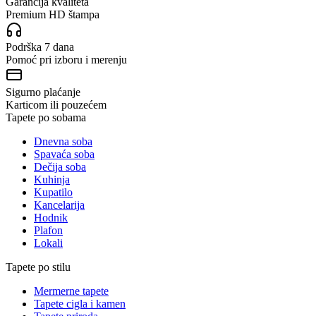
Garancija kvaliteta
Premium HD štampa
Podrška 7 dana
Pomoć pri izboru i merenju
Sigurno plaćanje
Karticom ili pouzećem
Tapete po sobama
Dnevna soba
Spavaća soba
Dečija soba
Kuhinja
Kupatilo
Kancelarija
Hodnik
Plafon
Lokali
Tapete po stilu
Mermerne tapete
Tapete cigla i kamen