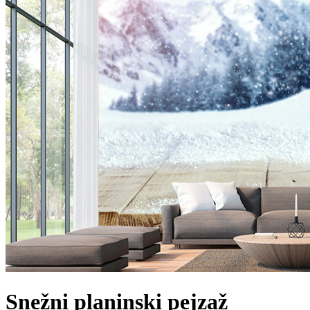
Snežni planinski pejzaž