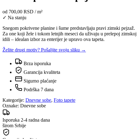
od
700,00 RSD
/ m²
✓ Na stanju
Snegom pokrivene planine i šume predstavljaju pravi zimski pejzaž.
Za one koji žele i tokom letnjih meseci da uživaju u prelepoj zimskoj
idili – idealan izbor za enterijer je upravo ova tapeta.
Želite drugi motiv? Pošaljite svoju sliku →
Brza isporuka
Garancija kvaliteta
Sigurno plaćanje
Podrška 7 dana
Kategorije:
Dnevne sobe
,
Foto tapete
Oznake:
Dnevne sobe
Isporuka 2-4 radna dana
širom Srbije