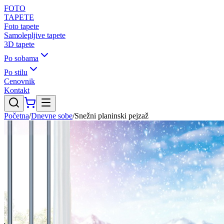
FOTO
TAPETE
Foto tapete
Samolepljive tapete
3D tapete
Po sobama
Po stilu
Cenovnik
Kontakt
Početna
/
Dnevne sobe
/
Snežni planinski pejzaž