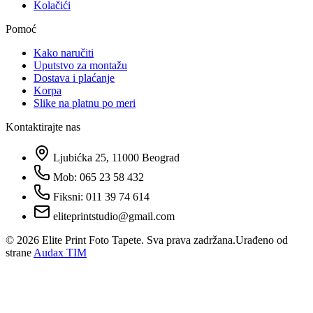
Kolačići
Pomoć
Kako naručiti
Uputstvo za montažu
Dostava i plaćanje
Korpa
Slike na platnu po meri
Kontaktirajte nas
Ljubićka 25, 11000 Beograd
Mob: 065 23 58 432
Fiksni: 011 39 74 614
eliteprintstudio@gmail.com
©
2026
Elite Print Foto Tapete. Sva prava zadržana.
Urađeno od
strane
Audax TIM