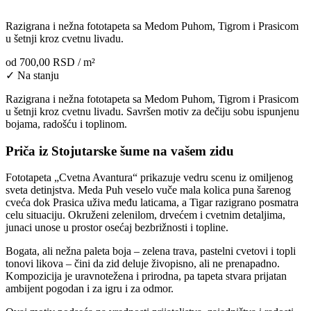
Razigrana i nežna fototapeta sa Medom Puhom, Tigrom i Prasicom
u šetnji kroz cvetnu livadu.
od
700,00 RSD
/ m²
✓ Na stanju
Razigrana i nežna fototapeta sa Medom Puhom, Tigrom i Prasicom
u šetnji kroz cvetnu livadu. Savršen motiv za dečiju sobu ispunjenu
bojama, radošću i toplinom.
Priča iz Stojutarske šume na vašem zidu
Fototapeta „Cvetna Avantura“ prikazuje vedru scenu iz omiljenog
sveta detinjstva. Meda Puh veselo vuče mala kolica puna šarenog
cveća dok Prasica uživa među laticama, a Tigar razigrano posmatra
celu situaciju. Okruženi zelenilom, drvećem i cvetnim detaljima,
junaci unose u prostor osećaj bezbrižnosti i topline.
Bogata, ali nežna paleta boja – zelena trava, pastelni cvetovi i topli
tonovi likova – čini da zid deluje živopisno, ali ne prenapadno.
Kompozicija je uravnotežena i prirodna, pa tapeta stvara prijatan
ambijent pogodan i za igru i za odmor.