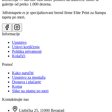
galerije od preko 1.000 dezena.
3dfototapete.rs je specijalizovani brend firme Elite Print za štampu
tapeta po meri.
Informacije
Uputstvo
Uslovi korišćenja
Politika privatnosti
Kolačići
Pomoć
Kako naručiti
Uputstvo za montažu
Dostava i plaćanje
Korpa
Slike na platnu po meri
Kontaktirajte nas
Ljubićka 25, 11000 Beograd