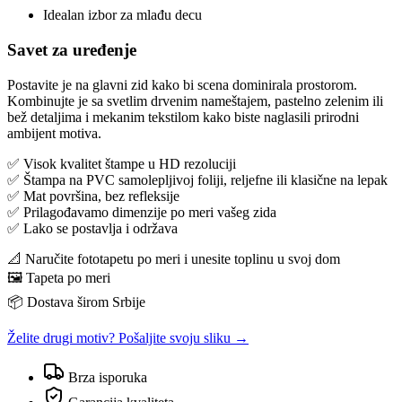
Idealan izbor za mlađu decu
Savet za uređenje
Postavite je na glavni zid kako bi scena dominirala prostorom.
Kombinujte je sa svetlim drvenim nameštajem, pastelno zelenim ili
bež detaljima i mekanim tekstilom kako biste naglasili prirodni
ambijent motiva.
✅ Visok kvalitet štampe u HD rezoluciji
✅ Štampa na PVC samolepljivoj foliji, reljefne ili klasične na lepak
✅ Mat površina, bez refleksije
✅ Prilagođavamo dimenzije po meri vašeg zida
✅ Lako se postavlja i održava
📐 Naručite fototapetu po meri i unesite toplinu u svoj dom
🖼️ Tapeta po meri
📦 Dostava širom Srbije
Želite drugi motiv? Pošaljite svoju sliku →
Brza isporuka