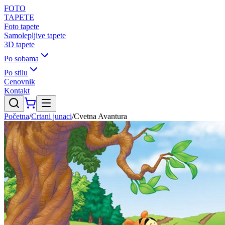
FOTO
TAPETE
Foto tapete
Samolepljive tapete
3D tapete
Po sobama
Po stilu
Cenovnik
Kontakt
Početna
/
Crtani junaci
/
Cvetna Avantura