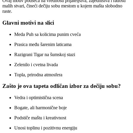
Ovaj motiv podseća na vrednosti prijateljstva, zajedništva i radosti
malih stvari, čineći dečiju sobu mestom u kojem mašta slobodno
raste.
Glavni motivi na slici
Meda Puh sa kolicima punim cveća
Prasica među šarenim laticama
Razigrani Tigar na šumskoj stazi
Zelenilo i cvetna livada
Topla, prirodna atmosfera
Zašto je ova tapeta odličan izbor za dečiju sobu?
Vedra i optimistična scena
Bogate, ali harmonične boje
Podstiče maštu i kreativnost
Unosi toplinu i pozitivnu energiju