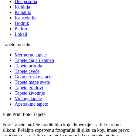
Dečija soba
Kuhinja
Kupatilo
Kancelarija
Hodnik
Plafon
Lokali
Tapete po stilu
Mermerne tapete
Tapete cigla i kamen
Tapete priroda
Tapete cveće
Geometrijske tapete
Tapete mape sveta
Tapete gradovi
Tapete životinje
Vintage tapete
Apstraktne tapete
Elite Print
Foto Tapete
Foto Tapete možete uraditi bilo koje dimenzije i sa bilo kojom
slikom. Pošaljite sopstvenu fotografiju ili sliku za koju imate pravo
korišćenja — naš tim vam može pomoći da izaberete motiv iz