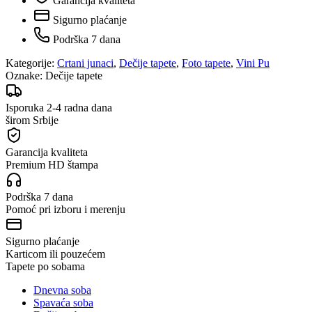
Garancija kvaliteta
Sigurno plaćanje
Podrška 7 dana
Kategorije:
Crtani junaci
,
Dečije tapete
,
Foto tapete
,
Vini Pu
Oznake:
Dečije tapete
Isporuka 2-4 radna dana
širom Srbije
Garancija kvaliteta
Premium HD štampa
Podrška 7 dana
Pomoć pri izboru i merenju
Sigurno plaćanje
Karticom ili pouzećem
Tapete po sobama
Dnevna soba
Spavaća soba