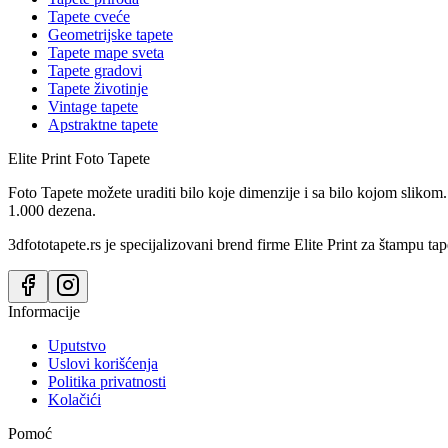
Tapete cveće
Geometrijske tapete
Tapete mape sveta
Tapete gradovi
Tapete životinje
Vintage tapete
Apstraktne tapete
Elite Print
Foto Tapete
Foto Tapete možete uraditi bilo koje dimenzije i sa bilo kojom slikom.
1.000 dezena.
3dfototapete.rs je specijalizovani brend firme Elite Print za štampu tap
Informacije
Uputstvo
Uslovi korišćenja
Politika privatnosti
Kolačići
Pomoć