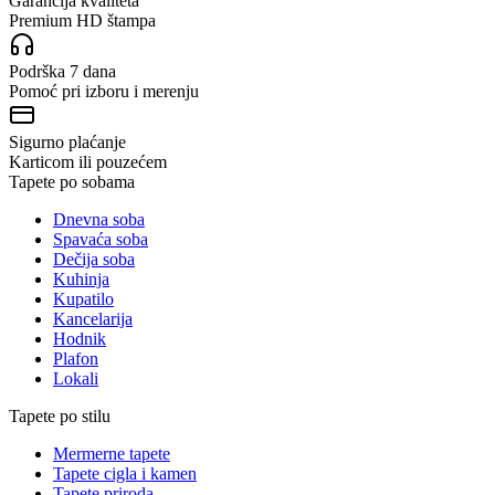
Garancija kvaliteta
Premium HD štampa
Podrška 7 dana
Pomoć pri izboru i merenju
Sigurno plaćanje
Karticom ili pouzećem
Tapete po sobama
Dnevna soba
Spavaća soba
Dečija soba
Kuhinja
Kupatilo
Kancelarija
Hodnik
Plafon
Lokali
Tapete po stilu
Mermerne tapete
Tapete cigla i kamen
Tapete priroda