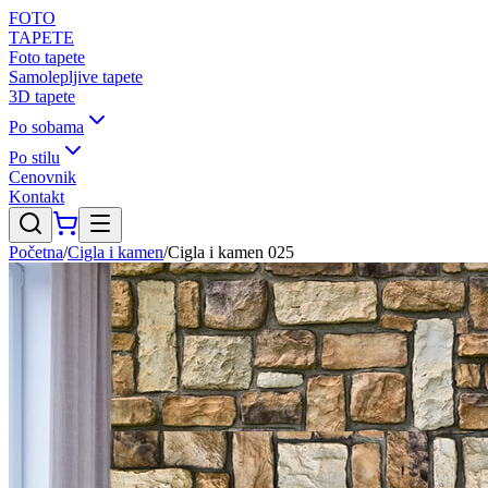
FOTO
TAPETE
Foto tapete
Samolepljive tapete
3D tapete
Po sobama
Po stilu
Cenovnik
Kontakt
Početna
/
Cigla i kamen
/
Cigla i kamen 025