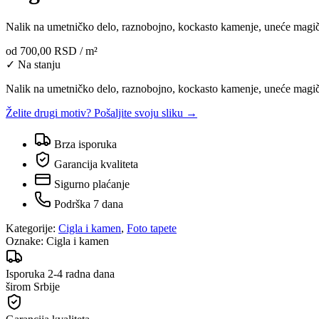
Nalik na umetničko delo, raznobojno, kockasto kamenje, uneće magiča
od
700,00 RSD
/ m²
✓ Na stanju
Nalik na umetničko delo, raznobojno, kockasto kamenje, uneće magičan
Želite drugi motiv? Pošaljite svoju sliku →
Brza isporuka
Garancija kvaliteta
Sigurno plaćanje
Podrška 7 dana
Kategorije:
Cigla i kamen
,
Foto tapete
Oznake:
Cigla i kamen
Isporuka 2-4 radna dana
širom Srbije