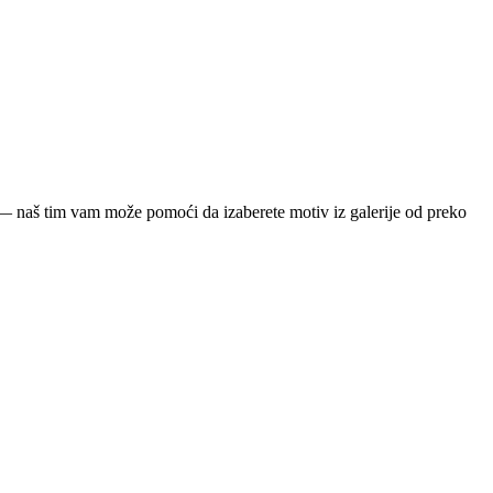
ja — naš tim vam može pomoći da izaberete motiv iz galerije od preko