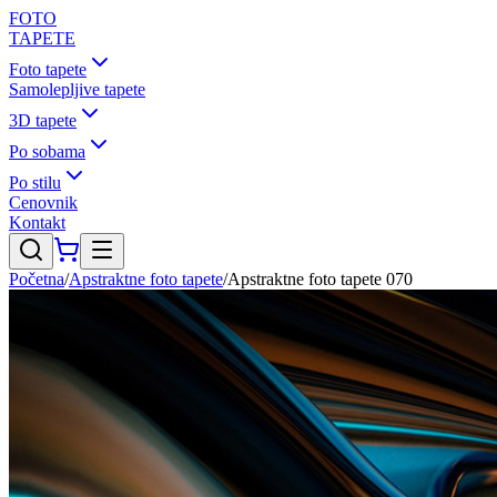
FOTO
TAPETE
Foto tapete
Samolepljive tapete
3D tapete
Po sobama
Po stilu
Cenovnik
Kontakt
Početna
/
Apstraktne foto tapete
/
Apstraktne foto tapete 070