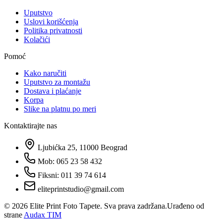
Uputstvo
Uslovi korišćenja
Politika privatnosti
Kolačići
Pomoć
Kako naručiti
Uputstvo za montažu
Dostava i plaćanje
Korpa
Slike na platnu po meri
Kontaktirajte nas
Ljubićka 25, 11000 Beograd
Mob: 065 23 58 432
Fiksni: 011 39 74 614
eliteprintstudio@gmail.com
©
2026
Elite Print Foto Tapete. Sva prava zadržana.
Urađeno od
strane
Audax TIM