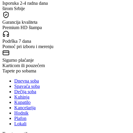
Isporuka 2-4 radna dana
širom Srbije
Garancija kvaliteta
Premium HD štampa
Podrška 7 dana
Pomoć pri izboru i merenju
Sigurno plaćanje
Karticom ili pouzećem
Tapete po sobama
Dnevna soba
Spavaća soba
Dečija soba
Kuhinja
Kupatilo
Kancelarija
Hodnik
Plafon
Lokali