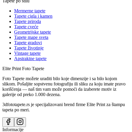
Tapete po stilu
Mermerne tapete
Tapete cigla i kamen
Tapete priroda
Tapete cveće
Geometrijske tapete
Tapete mape sveta
Tapete gradovi
Tapete životinje
Vintage tapete
Apstraktne tapete
Elite Print
Foto Tapete
Foto Tapete možete uraditi bilo koje dimenzije i sa bilo kojom
slikom. Pošaljite sopstvenu fotografiju ili sliku za koju imate pravo
korišćenja — naš tim vam može pomoći da izaberete motiv iz
galerije od preko 1.000 dezena.
3dfototapete.rs je specijalizovani brend firme Elite Print za štampu
tapeta po meri.
Informacije