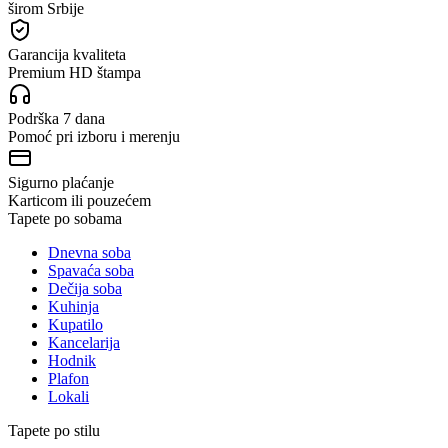
širom Srbije
Garancija kvaliteta
Premium HD štampa
Podrška 7 dana
Pomoć pri izboru i merenju
Sigurno plaćanje
Karticom ili pouzećem
Tapete po sobama
Dnevna soba
Spavaća soba
Dečija soba
Kuhinja
Kupatilo
Kancelarija
Hodnik
Plafon
Lokali
Tapete po stilu