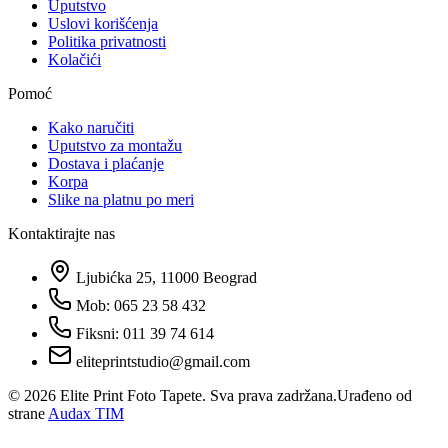
Uputstvo
Uslovi korišćenja
Politika privatnosti
Kolačići
Pomoć
Kako naručiti
Uputstvo za montažu
Dostava i plaćanje
Korpa
Slike na platnu po meri
Kontaktirajte nas
Ljubićka 25, 11000 Beograd
Mob: 065 23 58 432
Fiksni: 011 39 74 614
eliteprintstudio@gmail.com
©
2026
Elite Print Foto Tapete. Sva prava zadržana.
Urađeno od
strane
Audax TIM