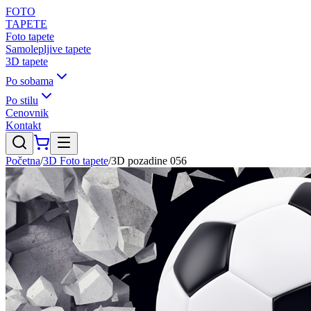
FOTO
TAPETE
Foto tapete
Samolepljive tapete
3D tapete
Po sobama
Po stilu
Cenovnik
Kontakt
Početna
/
3D Foto tapete
/
3D pozadine 056