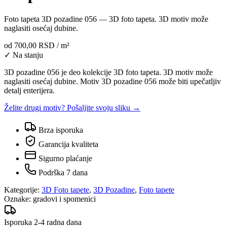
Foto tapeta 3D pozadine 056 — 3D foto tapeta. 3D motiv može
naglasiti osećaj dubine.
od
700,00 RSD
/ m²
✓ Na stanju
3D pozadine 056 je deo kolekcije 3D foto tapeta. 3D motiv može
naglasiti osećaj dubine. Motiv 3D pozadine 056 može biti upečatljiv
detalj enterijera.
Želite drugi motiv? Pošaljite svoju sliku →
Brza isporuka
Garancija kvaliteta
Sigurno plaćanje
Podrška 7 dana
Kategorije:
3D Foto tapete
,
3D Pozadine
,
Foto tapete
Oznake:
gradovi i spomenici
Isporuka 2-4 radna dana