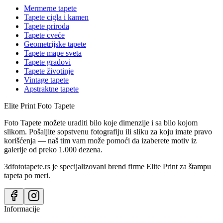
Mermerne tapete
Tapete cigla i kamen
Tapete priroda
Tapete cveće
Geometrijske tapete
Tapete mape sveta
Tapete gradovi
Tapete životinje
Vintage tapete
Apstraktne tapete
Elite Print
Foto Tapete
Foto Tapete možete uraditi bilo koje dimenzije i sa bilo kojom
slikom. Pošaljite sopstvenu fotografiju ili sliku za koju imate pravo
korišćenja — naš tim vam može pomoći da izaberete motiv iz
galerije od preko 1.000 dezena.
3dfototapete.rs je specijalizovani brend firme Elite Print za štampu
tapeta po meri.
Informacije