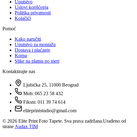
Uputstvo
Uslovi korišćenja
Politika privatnosti
Kolačići
Pomoć
Kako naručiti
Uputstvo za montažu
Dostava i plaćanje
Korpa
Slike na platnu po meri
Kontaktirajte nas
Ljubićka 25, 11000 Beograd
Mob: 065 23 58 432
Fiksni: 011 39 74 614
eliteprintstudio@gmail.com
©
2026
Elite Print Foto Tapete. Sva prava zadržana.
Urađeno od
strane
Audax TIM