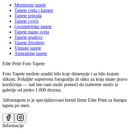
Mermerne tapete
Tapete cigla i kamen
Tapete priroda
Tapete cveće
Geometrijske tapete
Tapete mape sveta
Tapete gradovi
Tapete životinje
Vintage tapete
Apstraktne tapete
Elite Print
Foto Tapete
Foto Tapete možete uraditi bilo koje dimenzije i sa bilo kojom
slikom. Pošaljite sopstvenu fotografiju ili sliku za koju imate pravo
korišćenja — naš tim vam može pomoći da izaberete motiv iz
galerije od preko 1.000 dezena.
3dfototapete.rs je specijalizovani brend firme Elite Print za štampu
tapeta po meri.
Informacije