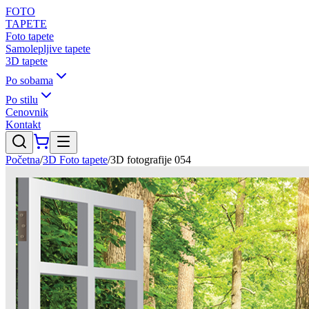
FOTO
TAPETE
Foto tapete
Samolepljive tapete
3D tapete
Po sobama
Po stilu
Cenovnik
Kontakt
Početna
/
3D Foto tapete
/
3D fotografije 054