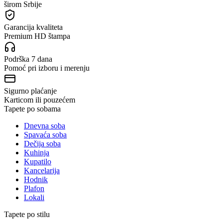
širom Srbije
Garancija kvaliteta
Premium HD štampa
Podrška 7 dana
Pomoć pri izboru i merenju
Sigurno plaćanje
Karticom ili pouzećem
Tapete po sobama
Dnevna soba
Spavaća soba
Dečija soba
Kuhinja
Kupatilo
Kancelarija
Hodnik
Plafon
Lokali
Tapete po stilu