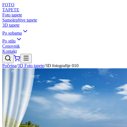
FOTO
TAPETE
Foto tapete
Samolepljive tapete
3D tapete
Po sobama
Po stilu
Cenovnik
Kontakt
Početna
/
3D Foto tapete
/
3D fotografije 010