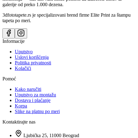
galerije od preko 1.000 dezena.
3dfototapete.rs je specijalizovani brend firme Elite Print za štampu
tapeta po meri.
Informacije
Uputstvo
Uslovi korišćenja
Politika privatnosti
Kolačići
Pomoć
Kako naručiti
Uputstvo za montažu
Dostava i plaćanje
Korpa
Slike na platnu po meri
Kontaktirajte nas
Ljubićka 25, 11000 Beograd