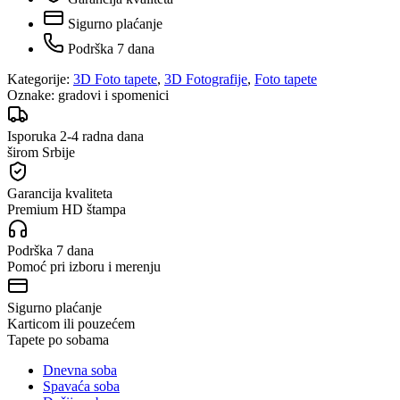
Sigurno plaćanje
Podrška 7 dana
Kategorije:
3D Foto tapete
,
3D Fotografije
,
Foto tapete
Oznake:
gradovi i spomenici
Isporuka 2-4 radna dana
širom Srbije
Garancija kvaliteta
Premium HD štampa
Podrška 7 dana
Pomoć pri izboru i merenju
Sigurno plaćanje
Karticom ili pouzećem
Tapete po sobama
Dnevna soba
Spavaća soba