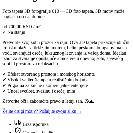
Foto tapeta 3D fotografije 010 — 3D foto tapeta. 3D motiv može
naglasiti osećaj dubine.
od
700,00 RSD
/ m²
✓ Na stanju
Pretvorite svoj zid u prozor ka raju! Ova 3D tapeta prikazuje idiličnu
tropsku plažu sa tirkiznim morem, belim peskom i bungalovima na
vodi, stvarajući osećaj luksuznog letovanja iz vašeg doma. Idealan
izbor za stvaranje opuštajuće atmosfere u dnevnoj sobi, spavaćoj
sobi ili prostoru za relaksaciju.
✔ Efekat otvorenog prostora i morskog horizonta
✔ Visok kvalitet štampe u realističnim bojama
✔ Pogodna za kućne i komercijalne enterijere
✔ Unosi svetlost, svežinu i osećaj mira
Zatvorite oči i zakoračite pravo u letnji san. 🐚🌊
Želite drugi motiv? Pošaljite svoju sliku →
Brza isporuka
Garancija kvaliteta