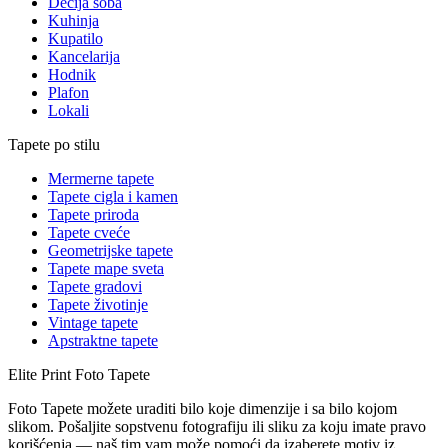
Dečija soba
Kuhinja
Kupatilo
Kancelarija
Hodnik
Plafon
Lokali
Tapete po stilu
Mermerne tapete
Tapete cigla i kamen
Tapete priroda
Tapete cveće
Geometrijske tapete
Tapete mape sveta
Tapete gradovi
Tapete životinje
Vintage tapete
Apstraktne tapete
Elite Print
Foto Tapete
Foto Tapete možete uraditi bilo koje dimenzije i sa bilo kojom
slikom. Pošaljite sopstvenu fotografiju ili sliku za koju imate pravo
korišćenja — naš tim vam može pomoći da izaberete motiv iz