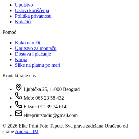
Uputstvo
Uslovi korišćenja
Politika privatnosti
Kolačići
Pomoć
Kako naručiti
Uputstvo za montažu
Dostava i plaćanje
Korpa
Slike na platnu po meri
Kontaktirajte nas
Ljubićka 25, 11000 Beograd
Mob: 065 23 58 432
Fiksni: 011 39 74 614
eliteprintstudio@gmail.com
©
2026
Elite Print Foto Tapete. Sva prava zadržana.
Urađeno od
strane
Audax TIM