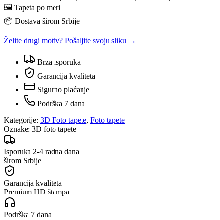
🖼️ Tapeta po meri
📦 Dostava širom Srbije
Želite drugi motiv? Pošaljite svoju sliku →
Brza isporuka
Garancija kvaliteta
Sigurno plaćanje
Podrška 7 dana
Kategorije:
3D Foto tapete
,
Foto tapete
Oznake:
3D foto tapete
Isporuka 2-4 radna dana
širom Srbije
Garancija kvaliteta
Premium HD štampa
Podrška 7 dana