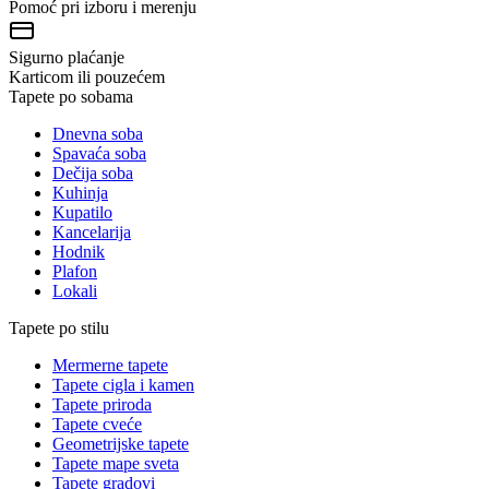
Pomoć pri izboru i merenju
Sigurno plaćanje
Karticom ili pouzećem
Tapete po sobama
Dnevna soba
Spavaća soba
Dečija soba
Kuhinja
Kupatilo
Kancelarija
Hodnik
Plafon
Lokali
Tapete po stilu
Mermerne tapete
Tapete cigla i kamen
Tapete priroda
Tapete cveće
Geometrijske tapete
Tapete mape sveta
Tapete gradovi