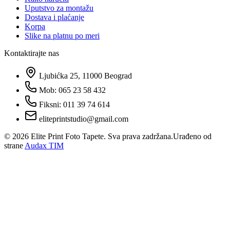
Uputstvo za montažu
Dostava i plaćanje
Korpa
Slike na platnu po meri
Kontaktirajte nas
Ljubićka 25, 11000 Beograd
Mob: 065 23 58 432
Fiksni: 011 39 74 614
eliteprintstudio@gmail.com
©
2026
Elite Print Foto Tapete. Sva prava zadržana.
Urađeno od
strane
Audax TIM