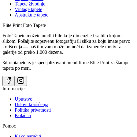
Tapete životinje
Vintage tapete
Apstraktne tapete
Elite Print
Foto Tapete
Foto Tapete možete uraditi bilo koje dimenzije i sa bilo kojom
slikom. Pošaljite sopstvenu fotografiju ili sliku za koju imate pravo
korišćenja — naš tim vam može pomoći da izaberete motiv iz
galerije od preko 1.000 dezena.
3dfototapete.rs je specijalizovani brend firme Elite Print za štampu
tapeta po meri.
Informacije
Uputstvo
Uslovi korišćenja
Politika privatnosti
Kolačići
Pomoć
Kako naručiti