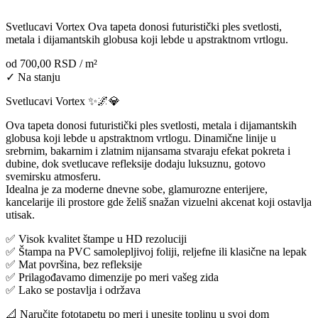
Svetlucavi Vortex Ova tapeta donosi futuristički ples svetlosti,
metala i dijamantskih globusa koji lebde u apstraktnom vrtlogu.
od
700,00 RSD
/ m²
✓ Na stanju
Svetlucavi Vortex ✨🌌💎
Ova tapeta donosi futuristički ples svetlosti, metala i dijamantskih
globusa koji lebde u apstraktnom vrtlogu. Dinamične linije u
srebrnim, bakarnim i zlatnim nijansama stvaraju efekat pokreta i
dubine, dok svetlucave refleksije dodaju luksuznu, gotovo
svemirsku atmosferu.
Idealna je za moderne dnevne sobe, glamurozne enterijere,
kancelarije ili prostore gde želiš snažan vizuelni akcenat koji ostavlja
utisak.
✅ Visok kvalitet štampe u HD rezoluciji
✅ Štampa na PVC samolepljivoj foliji, reljefne ili klasične na lepak
✅ Mat površina, bez refleksije
✅ Prilagođavamo dimenzije po meri vašeg zida
✅ Lako se postavlja i održava
📐 Naručite fototapetu po meri i unesite toplinu u svoj dom