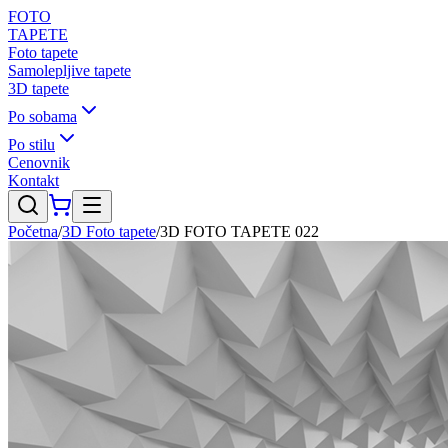
FOTO
TAPETE
Foto tapete
Samolepljive tapete
3D tapete
Po sobama
Po stilu
Cenovnik
Kontakt
Početna
/
3D Foto tapete
/
3D FOTO TAPETE 022