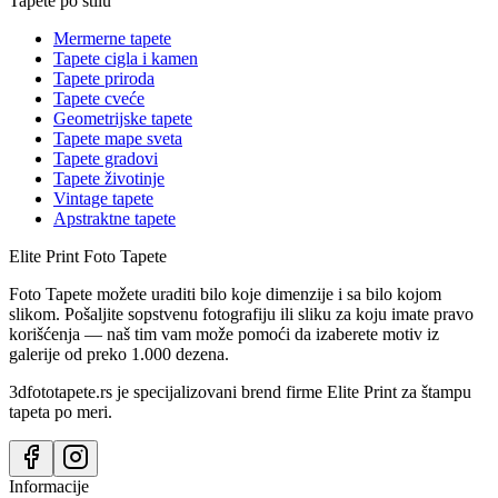
Tapete po stilu
Mermerne tapete
Tapete cigla i kamen
Tapete priroda
Tapete cveće
Geometrijske tapete
Tapete mape sveta
Tapete gradovi
Tapete životinje
Vintage tapete
Apstraktne tapete
Elite Print
Foto Tapete
Foto Tapete možete uraditi bilo koje dimenzije i sa bilo kojom
slikom. Pošaljite sopstvenu fotografiju ili sliku za koju imate pravo
korišćenja — naš tim vam može pomoći da izaberete motiv iz
galerije od preko 1.000 dezena.
3dfototapete.rs je specijalizovani brend firme Elite Print za štampu
tapeta po meri.
Informacije