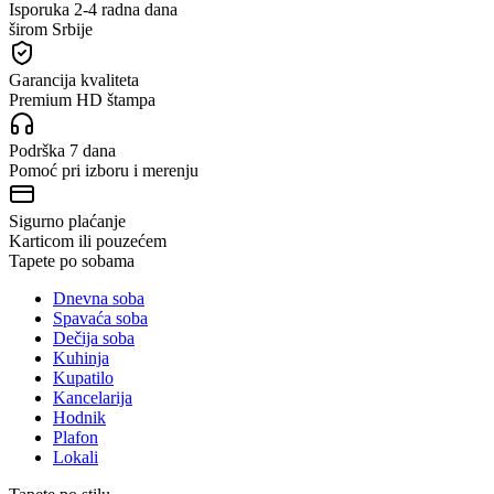
Isporuka 2-4 radna dana
širom Srbije
Garancija kvaliteta
Premium HD štampa
Podrška 7 dana
Pomoć pri izboru i merenju
Sigurno plaćanje
Karticom ili pouzećem
Tapete po sobama
Dnevna soba
Spavaća soba
Dečija soba
Kuhinja
Kupatilo
Kancelarija
Hodnik
Plafon
Lokali