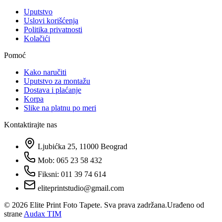
Uputstvo
Uslovi korišćenja
Politika privatnosti
Kolačići
Pomoć
Kako naručiti
Uputstvo za montažu
Dostava i plaćanje
Korpa
Slike na platnu po meri
Kontaktirajte nas
Ljubićka 25, 11000 Beograd
Mob: 065 23 58 432
Fiksni: 011 39 74 614
eliteprintstudio@gmail.com
©
2026
Elite Print Foto Tapete. Sva prava zadržana.
Urađeno od
strane
Audax TIM