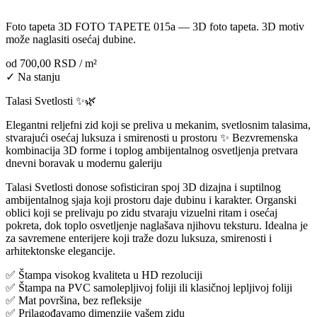
Foto tapeta 3D FOTO TAPETE 015a — 3D foto tapeta. 3D motiv
može naglasiti osećaj dubine.
od
700,00 RSD
/ m²
✓ Na stanju
Talasi Svetlosti ✨🌿
Elegantni reljefni zid koji se preliva u mekanim, svetlosnim talasima,
stvarajući osećaj luksuza i smirenosti u prostoru ✨ Bezvremenska
kombinacija 3D forme i toplog ambijentalnog osvetljenja pretvara
dnevni boravak u modernu galeriju
Talasi Svetlosti donose sofisticiran spoj 3D dizajna i suptilnog
ambijentalnog sjaja koji prostoru daje dubinu i karakter. Organski
oblici koji se prelivaju po zidu stvaraju vizuelni ritam i osećaj
pokreta, dok toplo osvetljenje naglašava njihovu teksturu. Idealna je
za savremene enterijere koji traže dozu luksuza, smirenosti i
arhitektonske elegancije.
✅ Štampa visokog kvaliteta u HD rezoluciji
✅ Štampa na PVC samolepljivoj foliji ili klasičnoj lepljivoj foliji
✅ Mat površina, bez refleksije
✅ Prilagođavamo dimenzije vašem zidu