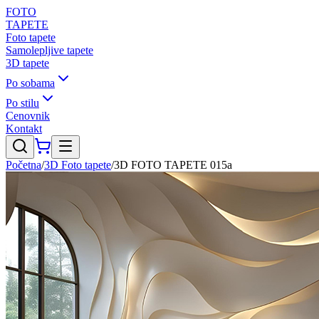
FOTO
TAPETE
Foto tapete
Samolepljive tapete
3D tapete
Po sobama
Po stilu
Cenovnik
Kontakt
Početna
/
3D Foto tapete
/
3D FOTO TAPETE 015a