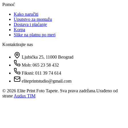
Pomoć
Kako naručiti
Uputstvo za montažu
Dostava i plaćanje
Korpa
Slike na platnu po meri
Kontaktirajte nas
Ljubićka 25, 11000 Beograd
Mob: 065 23 58 432
Fiksni: 011 39 74 614
eliteprintstudio@gmail.com
©
2026
Elite Print Foto Tapete. Sva prava zadržana.
Urađeno od
strane
Audax TIM