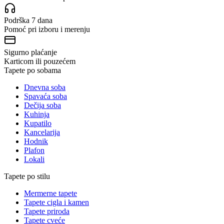
Podrška 7 dana
Pomoć pri izboru i merenju
Sigurno plaćanje
Karticom ili pouzećem
Tapete po sobama
Dnevna soba
Spavaća soba
Dečija soba
Kuhinja
Kupatilo
Kancelarija
Hodnik
Plafon
Lokali
Tapete po stilu
Mermerne tapete
Tapete cigla i kamen
Tapete priroda
Tapete cveće