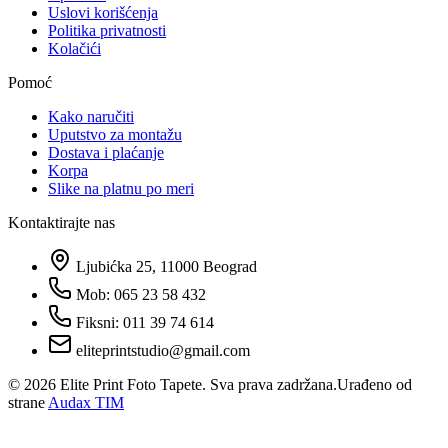
Uslovi korišćenja
Politika privatnosti
Kolačići
Pomoć
Kako naručiti
Uputstvo za montažu
Dostava i plaćanje
Korpa
Slike na platnu po meri
Kontaktirajte nas
Ljubićka 25, 11000 Beograd
Mob: 065 23 58 432
Fiksni: 011 39 74 614
eliteprintstudio@gmail.com
©
2026
Elite Print Foto Tapete. Sva prava zadržana.
Urađeno od
strane
Audax TIM