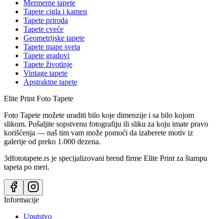
Mermerne tapete
Tapete cigla i kamen
Tapete priroda
Tapete cveće
Geometrijske tapete
Tapete mape sveta
Tapete gradovi
Tapete životinje
Vintage tapete
Apstraktne tapete
Elite Print
Foto Tapete
Foto Tapete možete uraditi bilo koje dimenzije i sa bilo kojom
slikom. Pošaljite sopstvenu fotografiju ili sliku za koju imate pravo
korišćenja — naš tim vam može pomoći da izaberete motiv iz
galerije od preko 1.000 dezena.
3dfototapete.rs je specijalizovani brend firme Elite Print za štampu
tapeta po meri.
Informacije
Uputstvo