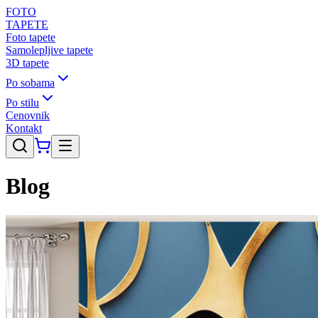
FOTO
TAPETE
Foto tapete
Samolepljive tapete
3D tapete
Po sobama
Po stilu
Cenovnik
Kontakt
Blog