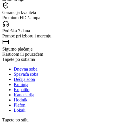
Garancija kvaliteta
Premium HD štampa
Podrška 7 dana
Pomoć pri izboru i merenju
Sigurno plaćanje
Karticom ili pouzećem
Tapete po sobama
Dnevna soba
Spavaća soba
Dečija soba
Kuhinja
Kupatilo
Kancelarija
Hodnik
Plafon
Lokali
Tapete po stilu